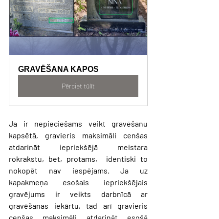
GRAVĒŠANA KAPOS
Pērciet tūlīt
Ja ir nepieciešams veikt gravēšanu 
kapsētā, gravieris maksimāli cenšas 
atdarināt iepriekšējā meistara 
rokrakstu, bet, protams,  identiski to 
nokopēt nav iespējams. Ja uz 
kapakmeņa esošais iepriekšējais 
gravējums ir veikts darbnīcā ar 
gravēšanas iekārtu, tad arī gravieris 
cenšas maksimāli atdarināt esošā 