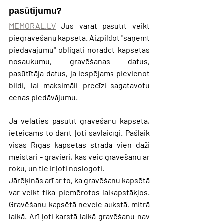
pasūtījumu? 
MEMORAL.LV
 Jūs varat pasūtīt veikt 
piegravēšanu kapsētā. Aizpildot "saņemt 
piedāvājumu" obligāti norādot kapsētas 
nosaukumu, gravēšanas datus, 
pasūtītāja datus, ja iespējams pievienot 
bildi, lai maksimāli precīzi sagatavotu 
cenas piedāvājumu. 
Ja vēlaties pasūtīt gravēšanu kapsētā, 
ieteicams to darīt ļoti savlaicīgi. Pašlaik 
visās Rīgas kapsētās strādā vien daži 
meistari - gravieri, kas veic gravēšanu ar 
roku, un tie ir ļoti noslogoti. 
Jārēķinās arī ar to, ka gravēšanu kapsētā 
var veikt tikai piemērotos laikapstākļos. 
Gravēšanu kapsētā neveic aukstā, mitrā 
laikā. Arī ļoti karstā laikā gravēšanu nav 