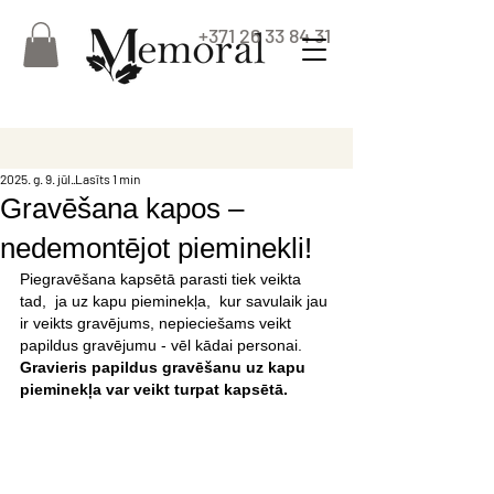
+371 26 33 84 31
2025. g. 9. jūl.
Lasīts 1 min
Gravēšana kapos –
nedemontējot pieminekli!
Piegravēšana kapsētā parasti tiek veikta 
tad,  ja uz kapu pieminekļa,  kur savulaik jau 
ir veikts gravējums, nepieciešams veikt 
papildus gravējumu - vēl kādai personai.
Gravieris papildus gravēšanu uz kapu 
pieminekļa var veikt turpat kapsētā.