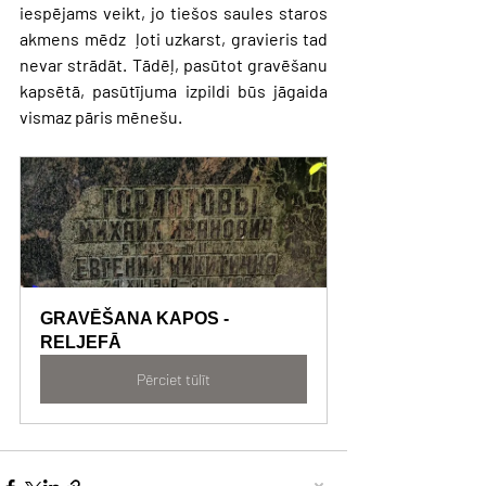
iespējams veikt, jo tiešos saules staros 
akmens mēdz  ļoti uzkarst, gravieris tad 
nevar strādāt. Tādēļ, pasūtot gravēšanu 
kapsētā, pasūtījuma izpildi būs jāgaida 
vismaz pāris mēnešu.
GRAVĒŠANA KAPOS - 
RELJEFĀ 
Pērciet tūlīt