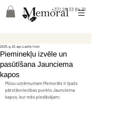
+371 26 33 84 31
2025. g. 22. apr.
Lasīts 1 min
Pieminekļu izvēle un
pasūtīšana Jaunciema
kapos
Mūsu uzņēmumam 
Memorāls
 ir īpašs 
pārstāvniecības punkts 
Jaunciema 
kapos
, kur mēs piedāvājam: