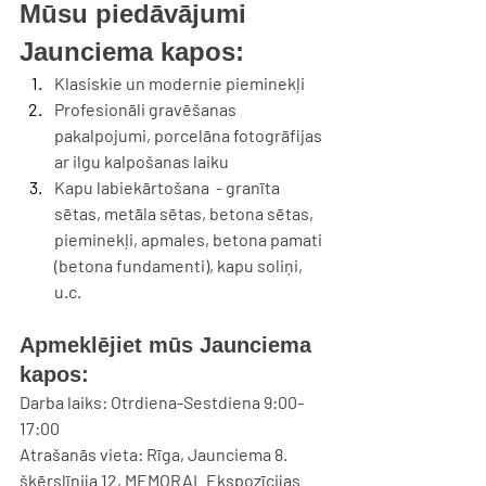
Mūsu piedāvājumi 
Jaunciema kapos:
Klasiskie un modernie pieminekļi
Profesionāli gravēšanas 
pakalpojumi, porcelāna fotogrāfijas
ar ilgu kalpošanas laiku
Kapu labiekārtošana 
 - granīta 
sētas, metāla sētas, betona sētas, 
pieminekļi, apmales, betona pamati 
(betona fundamenti), kapu soliņi, 
u.c.
Apmeklējiet mūs Jaunciema 
kapos:
Darba laiks:
 Otrdiena-Sestdiena 9:00-
17:00
Atrašanās vieta:
 Rīga, Jaunciema 8. 
šķērslīnija 12, MEMORAL Ekspozīcijas 