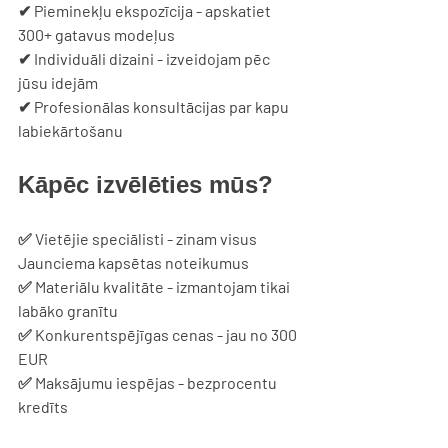
✔ 
Pieminekļu ekspozīcija
 - apskatiet 
300+ gatavus modeļus
✔ 
Individuāli dizaini
 - izveidojam pēc 
jūsu idejām
✔ 
Profesionālas konsultācijas
 par kapu 
labiekārtošanu
Kāpēc izvēlēties mūs?
✅ 
Vietējie speciālisti
 - zinam visus 
Jaunciema kapsētas noteikumus
✅ 
Materiālu kvalitāte
 - izmantojam tikai 
labāko granītu
✅ 
Konkurentspējīgas cenas
 - jau no 300 
EUR
✅ 
Maksājumu iespējas
 - bezprocentu 
kredīts