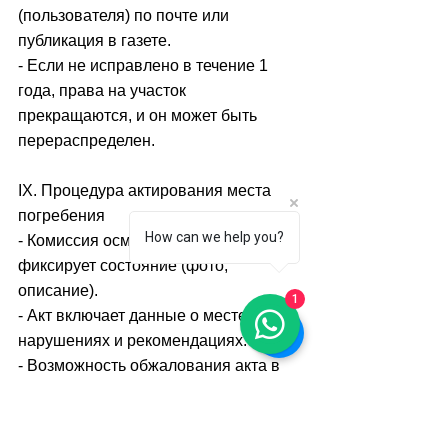
(пользователя) по почте или 
публикация в газете.
- Если не исправлено в течение 1 
года, права на участок 
прекращаются, и он может быть 
перераспределен.
IX. Процедура актирования места 
погребения
How can we help you?
- Комиссия осматривает участок, 
фиксирует состояние (фото, 
описание).
1
- Акт включает данные о месте, 
нарушениях и рекомендациях.
- Возможность обжалования акта в 
администрации или суде.
- После актирования участок может 
быть nolīdzināts (выровнен), если нет 