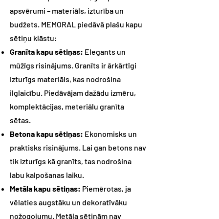
apsvērumi – materiāls, izturība un
budžets. MEMORAL piedāvā plašu kapu
sētiņu klāstu:
Granīta kapu sētiņas:
Elegants un
mūžīgs risinājums. Granīts ir ārkārtīgi
izturīgs materiāls, kas nodrošina
ilglaicību. Piedāvājam dažādu izmēru,
komplektācijas, meteriālu granīta
sētas.
Betona kapu sētiņas:
Ekonomisks un
praktisks risinājums. Lai gan betons nav
tik izturīgs kā granīts, tas nodrošina
labu kalpošanas laiku.
Metāla kapu sētiņas:
Piemērotas, ja
vēlaties augstāku un dekoratīvāku
nožogojumu. Metāla sētiņām nav