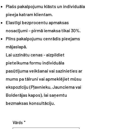
Plašs pakalpojumu klāsts un individuāla
pieeja katram klientam.
Elastīgi bezprocentu apmaksas
nosacījumi – pirmā iemaksa tikai 30%.
Pilns pakalpojumu cenrādis pieejams
mājaslapā.
Lai uzzinātu cenas - aizpildiet
pieteikuma formu individuāla
pasūtījuma veikšanai vai sazinieties ar
mums pa tālruni vai apmeklējiet mūsu
ekspozīciju (Pļavnieku, Jaunciema vai
Bolderājas kapos), lai saņemtu
bezmaksas konsultāciju.
Vārds
*