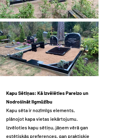
Kapu Sētiņas: Kā Izvēlēties Pareizo un
Nodrošināt Ilgmūžību
Kapu sēta ir nozīmīgs elements,
plānojot kapa vietas iekārtojumu.
Izvēloties kapu sētiņu, jāņem vērā gan
estētiskās preferences, gan praktiskie