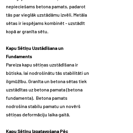
nepieciešams betona pamats, padarot
tās par vieglāk uzstādāmu izvēli. Metāla
sētas ir iespējams kombinēt - uzstādīt
kopā ar granīta sētu.
Kapu Sētiņu Uzstādīšana un
Fundaments
Pareiza kapu sētiņas uzstādīšana ir
būtiska, lai nodrošinātu tās stabilitāti un
ilgmūžību. Granīta un betona sētas tiek
uzstādītas uz betona pamata (betona
fundamenta). Betona pamats
nodrošina stabilu pamatu un novērš
sētiņas deformāciju laika gaitā.
Kapu Sētiņu Izgatavošana Pēc