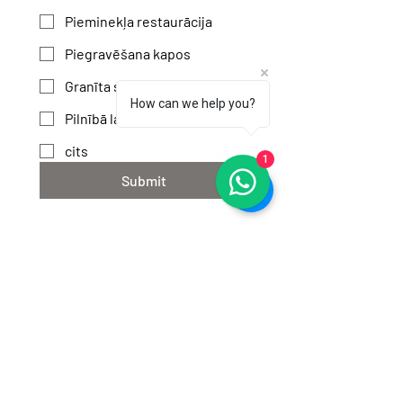
Pieminekļa restaurācija
Piegravēšana kapos
Granīta sēta
How can we help you?
Pilnībā labiekārtot kapvietu
cits
1
Submit
PASŪTĪT ONLINE
ONLINE VEIKALS
NEW