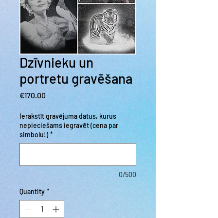
Dzīvnieku un
portretu gravēšana
Price
€170.00
Ierakstīt gravējuma datus, kurus
nepieciešams iegravēt (cena par
simbolu!)
*
0/500
Quantity
*