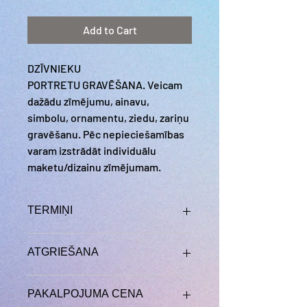
Add to Cart
DZĪVNIEKU
PORTRETU GRAVĒŠANA. Veicam
dažādu zīmējumu, ainavu,
simbolu, ornamentu, ziedu, zariņu
gravēšanu. Pēc nepieciešamības
varam izstrādāt individuālu
maketu/dizainu zīmējumam.
TERMIŅI
Pilna izstrādājuma (Pasūtījuma)
ATGRIEŠANA
izgatavošanas/ izpildes termiņš
parasti ilgst ~2-3 mēneši. Atsevišķos
Ja pakalpojums-pasūtījums jau ir
gadījumos ilgāk. Termiņi atkarīgi no
PAKALPOJUMA CENA
izpildīts tad atteikties no tā nav
izvēlētā materiāla; darbnīcas