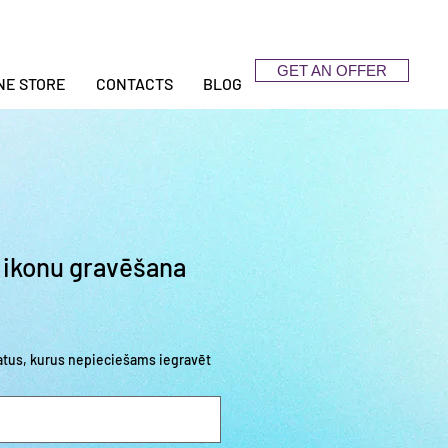
GET AN OFFER
NE STORE
CONTACTS
BLOG
 ikonu gravēšana
datus, kurus nepieciešams iegravēt