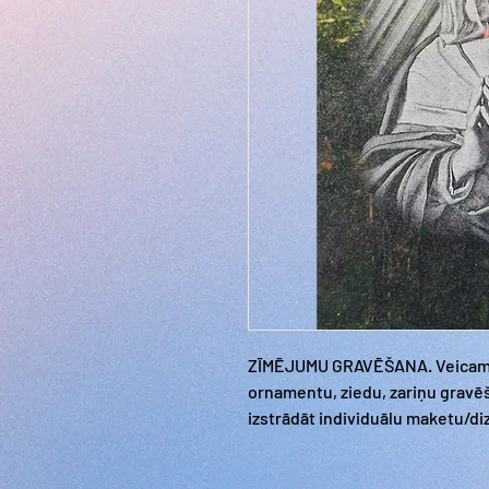
ZĪMĒJUMU GRAVĒŠANA. Veicam d
ornamentu, ziedu, zariņu grav
izstrādāt individuālu maketu/d