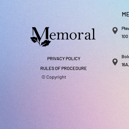
izmēra). Par papildu
krāsošanu ar akrila k
ME
Pła
100
Bol
PRIVACY POLICY
16A
RULES OF PROCEDURE
© Copyright