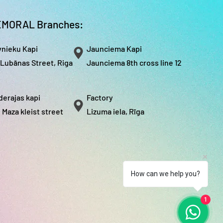
s maksu veicam gravējuma
rāsām.
MORAL Branches:
vnieku Kapi
Jaunciema Kapi
 Lubānas Street, Riga
Jaunciema 8th cross line 12
derajas kapi
Factory
, Maza kleist street
Lizuma iela, Rīga
How can we help you?
1