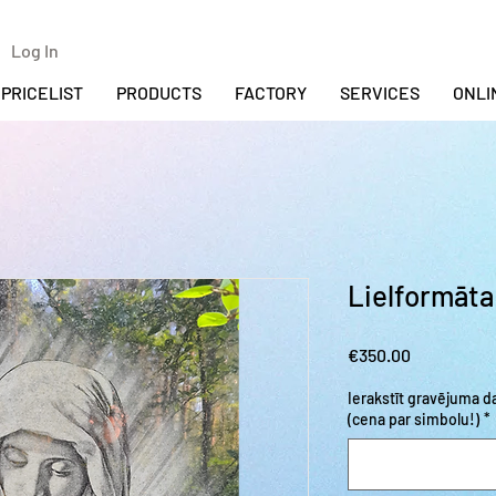
Log In
PRICELIST
PRODUCTS
FACTORY
SERVICES
ONLI
Lielformāta
Price
€350.00
Ierakstīt gravējuma 
(cena par simbolu!)
*