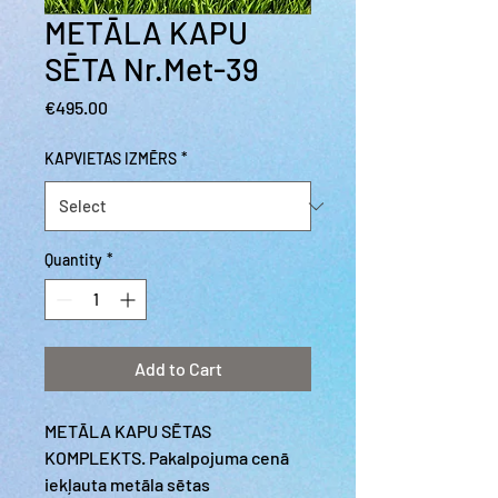
METĀLA KAPU
SĒTA Nr.Met-39
Price
€495.00
KAPVIETAS IZMĒRS
*
Quantity
*
Add to Cart
METĀLA KAPU SĒTAS
KOMPLEKTS. Pakalpojuma cenā
iekļauta metāla sētas