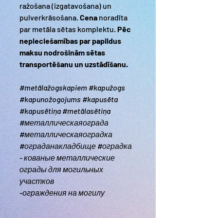
ražošana (izgatavošana) un
pulverkrāsošana.
Cena
noradīta
par metāla sētas komplektu.
Pēc
nepieciešamības par papildus
maksu nodrošinām sētas
transportēšanu un uzstādīšanu.
#metālažogskapiem #kapužogs
#kapunožogojums #kapusēta
#kapusētiņa #metālasētiņa
#металлическаяограда
#металлическаяоградка
#ограданакладбище #оградка
- кованые металлические
ограды для могильных
участков
-ограждения на могилу