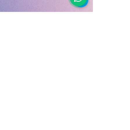
MEMORAL Branches:
Płavnieku Kapi
100 Lubānas Street, Riga
Jaunciema Kapi
Jaunciema 8th cross line 12
Bolderajas kapi
16A, Maza kleist street
Factory
Lizuma iela, Rīga