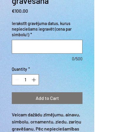
gravēšana
Price
€100.00
Ierakstīt gravējuma datus, kurus
nepieciešams iegravēt (cena par
simbolu!)
*
0/500
Quantity
*
Add to Cart
Veicam dažādu zīmējumu, ainavu,
simbolu, ornamentu, ziedu, zariņu
gravēšanu. Pēc nepieciešamības