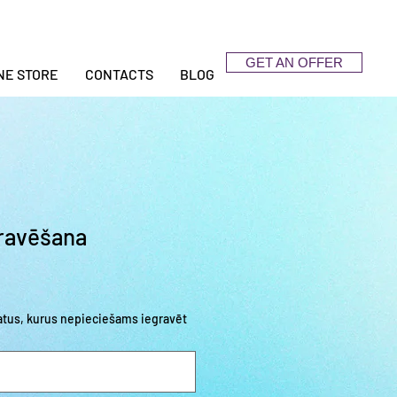
GET AN OFFER
NE STORE
CONTACTS
BLOG
ravēšana
datus, kurus nepieciešams iegravēt