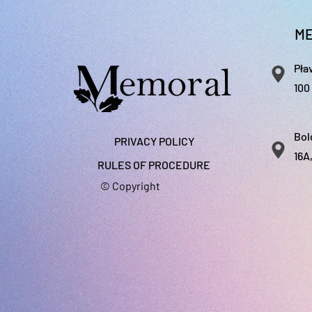
izmēra). Par papildu
krāsošanu ar akrila k
ME
Pła
100
Bol
PRIVACY POLICY
16A
RULES OF PROCEDURE
© Copyright