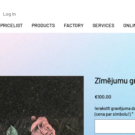
Log In
PRICELIST
PRODUCTS
FACTORY
SERVICES
ONLI
Zīmējumu g
Price
€100.00
Ierakstīt gravējuma 
(cena par simbolu!)
*