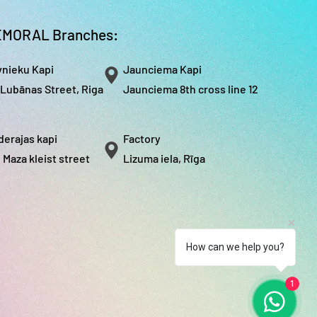
s maksu veicam gravējuma
rāsām.
MORAL Branches:
vnieku Kapi
Jaunciema Kapi
 Lubānas Street, Riga
Jaunciema 8th cross line 12
derajas kapi
Factory
, Maza kleist street
Lizuma iela, Rīga
How can we help you?
1