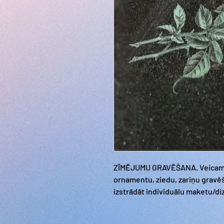
ZĪMĒJUMU GRAVĒŠANA. Veicam d
ornamentu, ziedu, zariņu grav
izstrādāt individuālu maketu/d