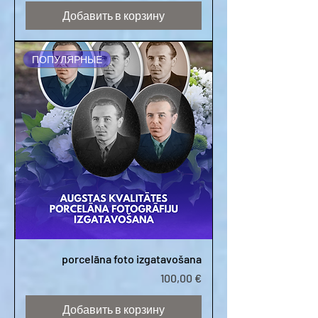
Добавить в корзину
ПОПУЛЯРНЫЕ
porcelāna foto izgatavošana
Цена
100,00 €
Добавить в корзину