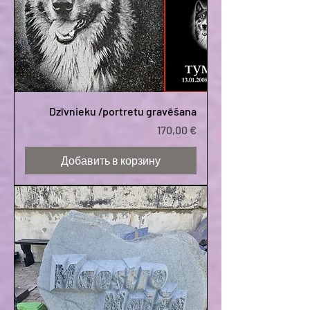
Dzīvnieku /portretu gravēšana
Цена
170,00 €
Добавить в корзину