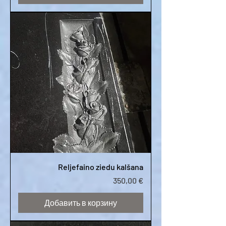
Reljefaino ziedu kalšana
Цена
350,00 €
Добавить в корзину