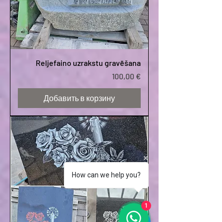
Reljefaino uzrakstu gravēšana
Цена
100,00 €
Добавить в корзину
How can we help you?
1