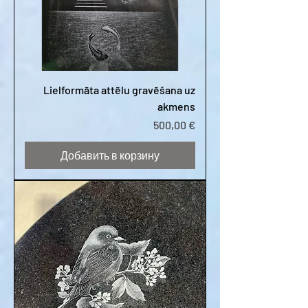
Lielformāta attēlu gravēšana uz
akmens
Цена
500,00 €
Добавить в корзину