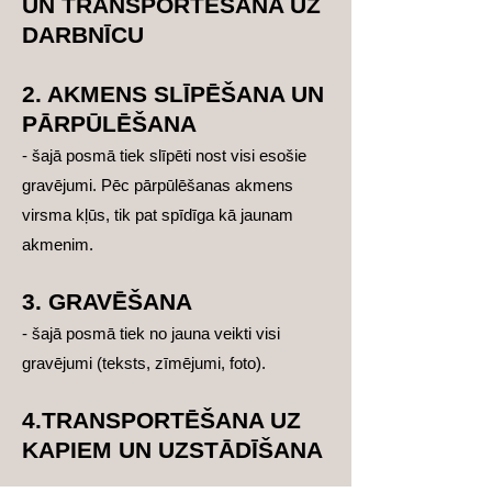
UN TRANSPORTĒŠANA UZ
DARBNĪCU
2. AKMENS SLĪPĒŠANA UN
PĀRPŪLĒŠANA
- šajā posmā tiek slīpēti nost visi esošie
gravējumi. Pēc pārpūlēšanas akmens
virsma kļūs, tik pat spīdīga kā jaunam
akmenim.
3. GRAVĒŠANA
- šajā posmā tiek no jauna veikti visi
gravējumi (teksts, zīmējumi, foto).
4.TRANSPORTĒŠANA UZ
KAPIEM UN UZSTĀDĪŠANA