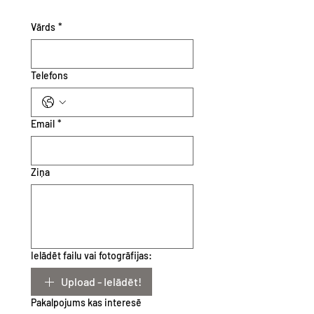
Vārds
*
Telefons
Email
*
Ziņa
Ielādēt failu vai fotogrāfijas:
Upload - Ielādēt!
Pakalpojums kas interesē