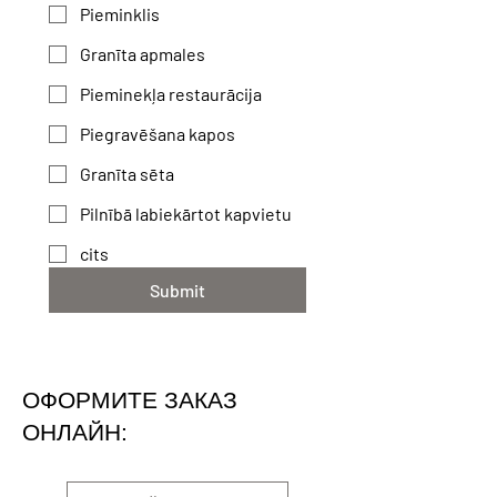
Pieminklis
Granīta apmales
Pieminekļa restaurācija
Piegravēšana kapos
Granīta sēta
Pilnībā labiekārtot kapvietu
cits
Submit
ОФОРМИТЕ ЗАКАЗ
ОНЛАЙН: