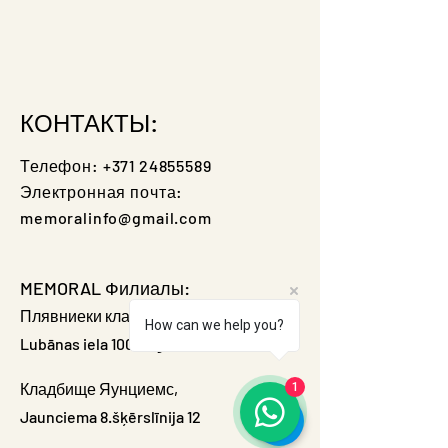
КОНТАКТЫ:
Телефон:
+371 24855589
Электронная почта:
memoralinfo@gmail.com
MEMORAL Филиалы:
Плявниеки кладбище,
How can we help you?
Lubānas iela 100, Rīga
Кладбище Яунциемс,
1
Jaunciema 8.šķērslīnija 12