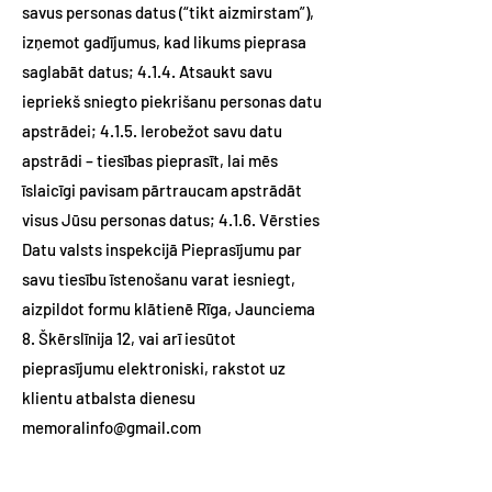
savus personas datus (“tikt aizmirstam”),
izņemot gadījumus, kad likums pieprasa
saglabāt datus; 4.1.4. Atsaukt savu
iepriekš sniegto piekrišanu personas datu
apstrādei; 4.1.5. Ierobežot savu datu
apstrādi – tiesības pieprasīt, lai mēs
īslaicīgi pavisam pārtraucam apstrādāt
visus Jūsu personas datus; 4.1.6. Vērsties
Datu valsts inspekcijā Pieprasījumu par
savu tiesību īstenošanu varat iesniegt,
aizpildot formu klātienē Rīga, Jaunciema
8. Škērslīnija 12, vai arī iesūtot
pieprasījumu elektroniski, rakstot uz
klientu atbalsta dienesu
memoralinfo@gmail.com