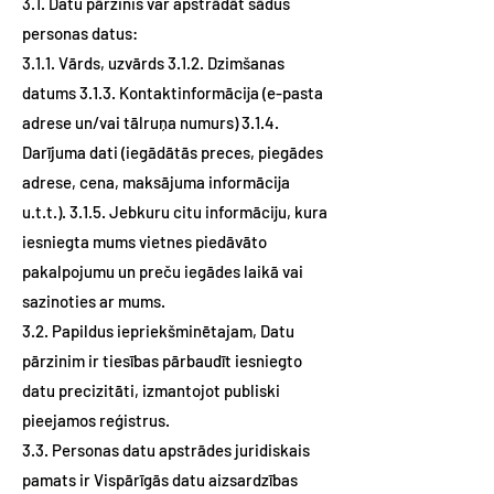
3.1. Datu pārzinis var apstrādāt šādus
personas datus:
3.1.1. Vārds, uzvārds 3.1.2. Dzimšanas
datums 3.1.3. Kontaktinformācija (e-pasta
adrese un/vai tālruņa numurs) 3.1.4.
Darījuma dati (iegādātās preces, piegādes
adrese, cena, maksājuma informācija
u.t.t.). 3.1.5. Jebkuru citu informāciju, kura
iesniegta mums vietnes piedāvāto
pakalpojumu un preču iegādes laikā vai
sazinoties ar mums.
3.2. Papildus iepriekšminētajam, Datu
pārzinim ir tiesības pārbaudīt iesniegto
datu precizitāti, izmantojot publiski
pieejamos reģistrus.
3.3. Personas datu apstrādes juridiskais
pamats ir Vispārīgās datu aizsardzības