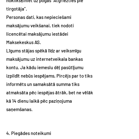
noklikšķiniet uz pogas “Atgriezties pie
tirgotāja”.
Personas dati, kas nepieciešami
maksājumu veikšanai, tiek nodoti
licencētai maksājumu iestādei
Maksekeskus AS.
Līgums stājas spēkā līdz ar veiksmīgu
maksājumu uz internetveikala bankas
kontu. Ja kādu iemeslu dēļ pasūtījumu
izpildīt nebūs iespējams, Pircējs par to tiks
informēts un samaksātā summa tiks
atmaksāta pēc iespējas ātrāk, bet ne vēlāk
kā 14 dienu laikā pēc paziņojuma
saņemšanas.
4. Piegādes noteikumi