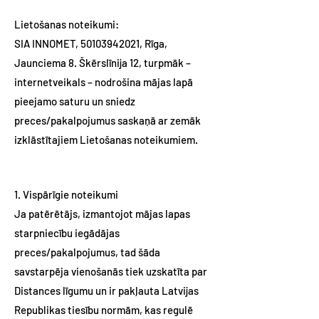
Lietošanas noteikumi:
SIA INNOMET,
50103942021
, Rīga,
Jaunciema 8. Škērslīnija 12, turpmāk –
internetveikals – nodrošina mājas lapā
pieejamo saturu un sniedz
preces/pakalpojumus saskaņā ar zemāk
izklāstītajiem Lietošanas noteikumiem.
1. Vispārīgie noteikumi
Ja patērētājs, izmantojot mājas lapas
starpniecību iegādājas
preces/pakalpojumus, tad šāda
savstarpēja vienošanās tiek uzskatīta par
Distances līgumu un ir pakļauta Latvijas
Republikas tiesību normām, kas regulē