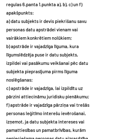
regulas 6.panta 1.punkta a), b), c) un f)
apakšpunkts:
a) datu subjekts ir devis piekrišanu savu
personas datu apstrādei vienam vai
vairākiem konkrētiem nolūkiem;
b) apstrāde ir vajadzīga līguma, kura
līgumslēdzēja puse ir datu subjekts,
izpildei vai pasākumu veikšanai pēc datu
subjekta pieprasījuma pirms līguma
noslēgšanas;
c) apstrāde ir vajadzīga, lai izpildītu uz
pārzini attiecināmu juridisku pienākumu;
f) apstrāde ir vajadzīga pārziņa vai trešās
personas leģitīmo interešu ievērošanai,
izņemot, ja datu subjekta intereses vai
pamattiesības un pamatbrīvības, kurām
nepieciešama personas datu aizsardzība,