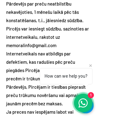
Pārdevējs par preču neatbilstību
nekavējoties, 1 mēnešu laikā pēc tās
konstatēšanas, t.i., jāiesniedz sūdzība.
Pircējs var iesniegt sūdzību, sazinoties ar
internetveikalu, rakstot uz
memoralinfo@gmail.com
Internetveikals nav atbildīgs par
defektiem, kas radušies pēc preču
piegādes Pircējam. Ja iegādātajām
How can we help you?
precēm ir trūkumi, par kuriem ir atbildīgs
Pārdevējs, Pircējam ir tiesības pieprasīt
1
preču trūkumu novēršanu vai apmaiņu pret
jaunām precēm bez maksas.
Ja preces nav iespējams labot vai
nomainīt, Pārdevējs atdod Pircējam visus
Distances līgumā paredzētos maksājumus.
Pārdevējs uz patērētāja sūdzību sniedz