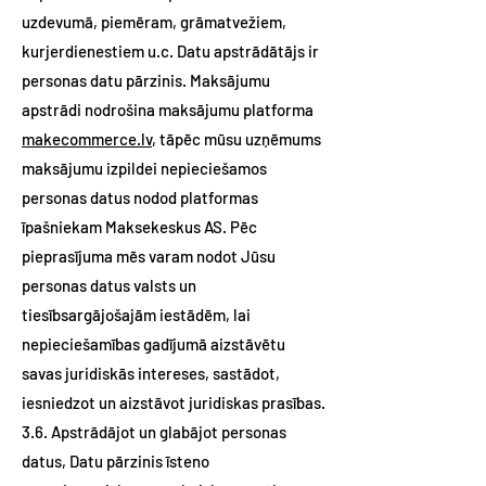
uzdevumā, piemēram, grāmatvežiem,
kurjerdienestiem u.c. Datu apstrādātājs ir
personas datu pārzinis. Maksājumu
apstrādi nodrošina maksājumu platforma
makecommerce.lv
, tāpēc mūsu uzņēmums
maksājumu izpildei nepieciešamos
personas datus nodod platformas
īpašniekam Maksekeskus AS. Pēc
pieprasījuma mēs varam nodot Jūsu
personas datus valsts un
tiesībsargājošajām iestādēm, lai
nepieciešamības gadījumā aizstāvētu
savas juridiskās intereses, sastādot,
iesniedzot un aizstāvot juridiskas prasības.
3.6. Apstrādājot un glabājot personas
datus, Datu pārzinis īsteno