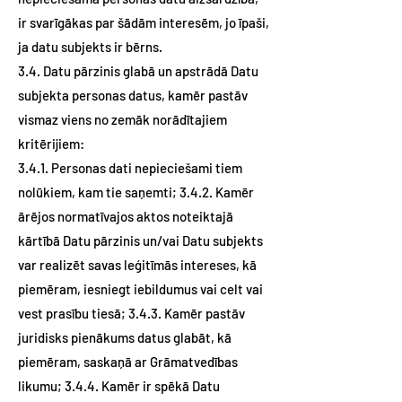
ir svarīgākas par šādām interesēm, jo īpaši,
ja datu subjekts ir bērns.
3.4. Datu pārzinis glabā un apstrādā Datu
subjekta personas datus, kamēr pastāv
vismaz viens no zemāk norādītajiem
kritērijiem:
3.4.1. Personas dati nepieciešami tiem
nolūkiem, kam tie saņemti; 3.4.2. Kamēr
ārējos normatīvajos aktos noteiktajā
kārtībā Datu pārzinis un/vai Datu subjekts
var realizēt savas leģitīmās intereses, kā
piemēram, iesniegt iebildumus vai celt vai
vest prasību tiesā; 3.4.3. Kamēr pastāv
juridisks pienākums datus glabāt, kā
piemēram, saskaņā ar Grāmatvedības
likumu; 3.4.4. Kamēr ir spēkā Datu