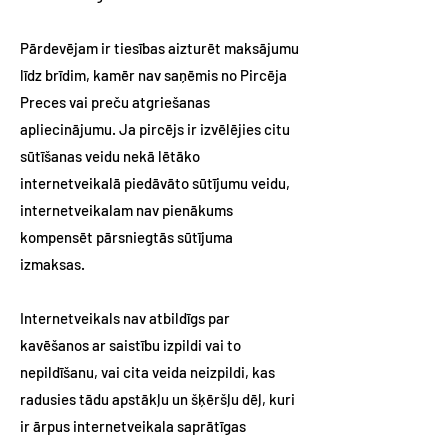
Pārdevējam ir tiesības aizturēt maksājumu
līdz brīdim, kamēr nav saņēmis no Pircēja
Preces vai preču atgriešanas
apliecinājumu. Ja pircējs ir izvēlējies citu
sūtīšanas veidu nekā lētāko
internetveikalā piedāvāto sūtījumu veidu,
internetveikalam nav pienākums
kompensēt pārsniegtās sūtījuma
izmaksas.
Internetveikals nav atbildīgs par
kavēšanos ar saistību izpildi vai to
nepildīšanu, vai cita veida neizpildi, kas
radusies tādu apstākļu un šķēršļu dēļ, kuri
ir ārpus internetveikala saprātīgas