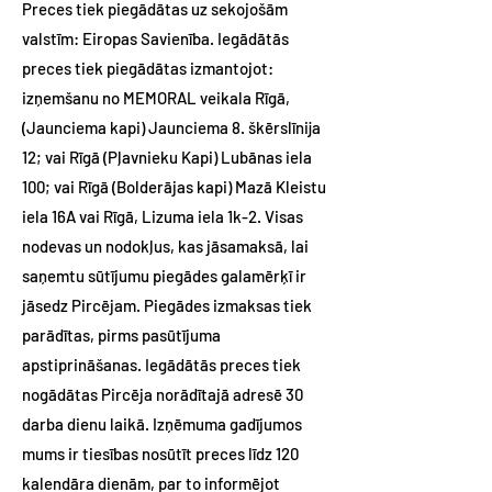
Preces tiek piegādātas uz sekojošām
valstīm: Eiropas Savienība. Iegādātās
preces tiek piegādātas izmantojot:
izņemšanu no MEMORAL veikala Rīgā,
(Jaunciema kapi) Jaunciema 8. škērslīnija
12; vai Rīgā (Pļavnieku Kapi) Lubānas iela
100; vai Rīgā (Bolderājas kapi) Mazā Kleistu
iela 16A vai Rīgā, Lizuma iela 1k-2. Visas
nodevas un nodokļus, kas jāsamaksā, lai
saņemtu sūtījumu piegādes galamērķī ir
jāsedz Pircējam. Piegādes izmaksas tiek
parādītas, pirms pasūtījuma
apstiprināšanas. Iegādātās preces tiek
nogādātas Pircēja norādītajā adresē 30
darba dienu laikā. Izņēmuma gadījumos
mums ir tiesības nosūtīt preces līdz 120
kalendāra dienām, par to informējot