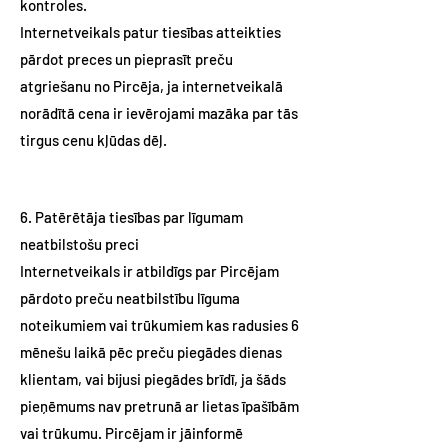
kontroles.
Internetveikals patur tiesības atteikties
pārdot preces un pieprasīt preču
atgriešanu no Pircēja, ja internetveikalā
norādītā cena ir ievērojami mazāka par tās
tirgus cenu kļūdas dēļ.
6. Patērētāja tiesības par līgumam
neatbilstošu preci
Internetveikals ir atbildīgs par Pircējam
pārdoto preču neatbilstību līguma
noteikumiem vai trūkumiem kas radusies 6
mēnešu laikā pēc preču piegādes dienas
klientam, vai bijusi piegādes brīdī, ja šāds
pieņēmums nav pretrunā ar lietas īpašībām
vai trūkumu. Pircējam ir jāinformē