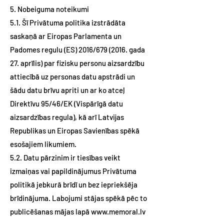
5. Nobeiguma noteikumi
5.1. Šī Privātuma politika izstrādāta
saskaņā ar Eiropas Parlamenta un
Padomes regulu (ES) 2016/679 (2016. gada
27. aprīlis) par fizisku personu aizsardzību
attiecībā uz personas datu apstrādi un
šādu datu brīvu apriti un ar ko atceļ
Direktīvu 95/46/EK (Vispārīgā datu
aizsardzības regula), kā arī Latvijas
Republikas un Eiropas Savienības spēkā
esošajiem likumiem.
5.2. Datu pārzinim ir tiesības veikt
izmaiņas vai papildinājumus Privātuma
politikā jebkurā brīdī un bez iepriekšēja
brīdinājuma. Labojumi stājas spēkā pēc to
publicēšanas mājas lapā
www.memoral.lv