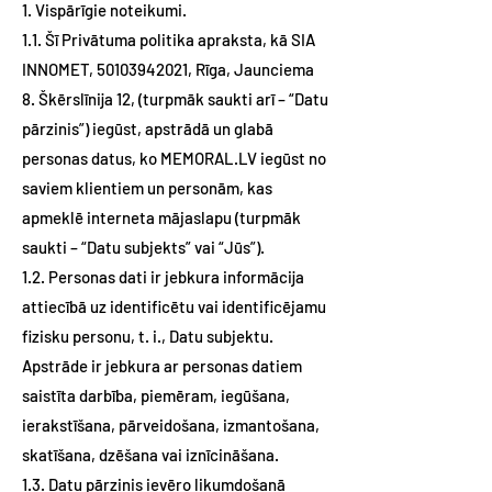
1. Vispārīgie noteikumi.
1.1. Šī Privātuma politika apraksta, kā SIA
INNOMET,
50103942021
, Rīga, Jaunciema
8. Škērslīnija 12, (turpmāk saukti arī – “Datu
pārzinis”) iegūst, apstrādā un glabā
personas datus, ko MEMORAL.LV iegūst no
saviem klientiem un personām, kas
apmeklē interneta mājaslapu (turpmāk
saukti – “Datu subjekts” vai “Jūs”).
1.2. Personas dati ir jebkura informācija
attiecībā uz identificētu vai identificējamu
fizisku personu, t. i., Datu subjektu.
Apstrāde ir jebkura ar personas datiem
saistīta darbība, piemēram, iegūšana,
ierakstīšana, pārveidošana, izmantošana,
skatīšana, dzēšana vai iznīcināšana.
1.3. Datu pārzinis ievēro likumdošanā