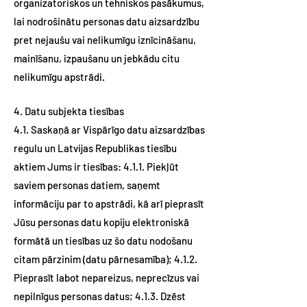
organizatoriskos un tehniskos pasākumus,
lai nodrošinātu personas datu aizsardzību
pret nejaušu vai nelikumīgu iznīcināšanu,
mainīšanu, izpaušanu un jebkādu citu
nelikumīgu apstrādi.
4. Datu subjekta tiesības
4.1. Saskaņā ar Vispārīgo datu aizsardzības
regulu un Latvijas Republikas tiesību
aktiem Jums ir tiesības: 4.1.1. Piekļūt
saviem personas datiem, saņemt
informāciju par to apstrādi, kā arī pieprasīt
Jūsu personas datu kopiju elektroniskā
formātā un tiesības uz šo datu nodošanu
citam pārzinim (datu pārnesamība); 4.1.2.
Pieprasīt labot nepareizus, neprecīzus vai
nepilnīgus personas datus; 4.1.3. Dzēst