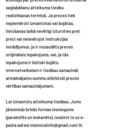
saglabāšanu atteikuma tiesību
realizēšanas termiņā. Ja preces tiek
nepiemēroti izmantotas vai bojātas,
lietošanas laikā nevērīgi izturoties pret
preci vai neievērojot instrukcijas
norādījumus, ja ir nozaudēts preces
oriģinālais iepakojums, vai, ja tās
iepakojums ir būtiski bojāts,
internetveikalam ir tiesības samazināt
atmaksājamo summu atbilstoši preces
vērtības samazinājumam.
Lai izmantotu atteikuma tiesības, Jums
jāiesniedz brīvās formas iesniegums
(parakstīts un ieskanēts), nosūtot to uz e-
pasta adresi
memoralinfo@gmail.com
14