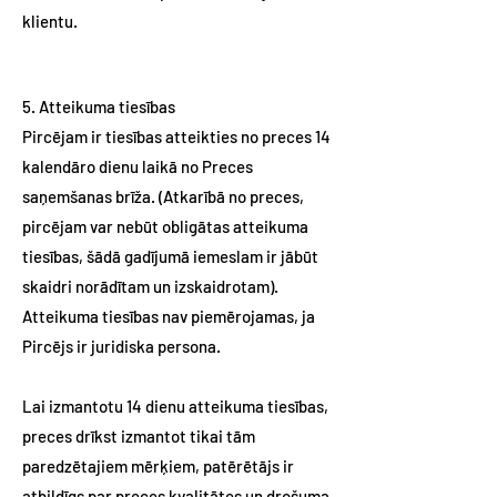
klientu.
5. Atteikuma tiesības
Pircējam ir tiesības atteikties no preces 14
kalendāro dienu laikā no Preces
saņemšanas brīža. (Atkarībā no preces,
pircējam var nebūt obligātas atteikuma
tiesības, šādā gadījumā iemeslam ir jābūt
skaidri norādītam un izskaidrotam).
Atteikuma tiesības nav piemērojamas, ja
Pircējs ir juridiska persona.
Lai izmantotu 14 dienu atteikuma tiesības,
preces drīkst izmantot tikai tām
paredzētajiem mērķiem, patērētājs ir
atbildīgs par preces kvalitātes un drošuma