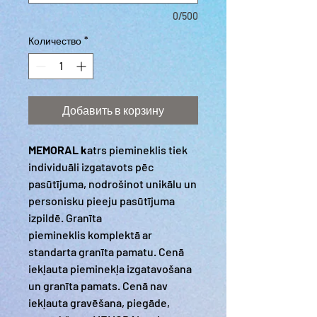
0/500
Количество
*
Добавить в корзину
MEMORAL k
atrs piemineklis tiek
individuāli izgatavots pēc
pasūtījuma, nodrošinot unikālu un
personisku pieeju pasūtījuma
izpildē. Granīta
piemineklis komplektā ar
standarta granīta pamatu. Cenā
iekļauta pieminekļa izgatavošana
un granīta pamats. Cenā nav
iekļauta gravēšana, piegāde,