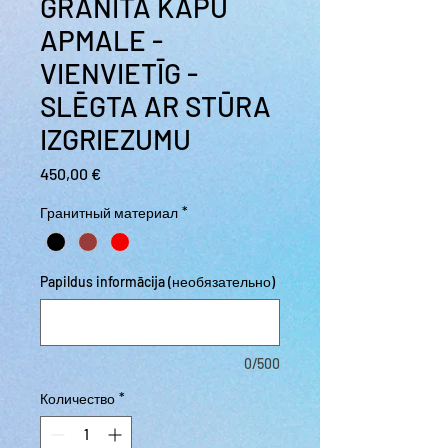
GRANĪTA KAPU
APMALE -
VIENVIETĪG -
SLĒGTA AR STŪRA
IZGRIEZUMU
Цена
450,00 €
Гранитный материал
*
Papildus informācija (необязательно)
0/500
Количество
*