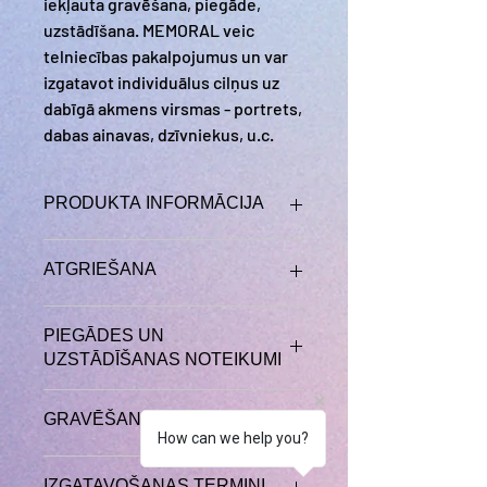
iekļauta gravēšana, piegāde,
uzstādīšana. MEMORAL veic
telniecības pakalpojumus un var
izgatavot individuālus cilņus uz
dabīgā akmens virsmas - portrets,
dabas ainavas, dzīvniekus, u.c.
PRODUKTA INFORMĀCIJA
Piemineklis izlikts MEMORAL
ATGRIEŠANA
ekspozīcijas laukumā Bolderājas
kapos.
Pasūtot preci vai
PIEGĀDES UN
pakalpojumu MEMORAL.LV tiešsaistē
UZSTĀDĪŠANAS NOTEIKUMI
vai pa tālruni, jums ir tiesības lauzt /
atteikties no pasūtījuma 14 kalendāro
Preces piegāde
dienu laikā,
ja pasūtījuma izpilde nav
GRAVĒŠANA
un/vai uzstādīšana notiek atsevišķi
uzsākta!
Gadījumā, ja pasūtījuma
How can we help you?
vienojoties. Uzstādīšanas maksai klāt
izpilde ir uzsākta, tad atsakoties no
Pēc klientu vēlmes tiek veikta
var tik pievienota preces piegādes
preces/pakalpojuma tiks atgriezta
IZGATAVOŠANAS TERMIŅI