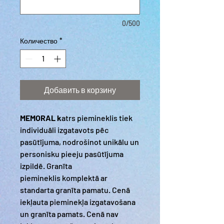
0/500
Количество
*
Добавить в корзину
MEMORAL k
atrs piemineklis tiek
individuāli izgatavots pēc
pasūtījuma, nodrošinot unikālu un
personisku pieeju pasūtījuma
izpildē. Granīta
piemineklis komplektā ar
standarta granīta pamatu. Cenā
iekļauta pieminekļa izgatavošana
un granīta pamats. Cenā nav