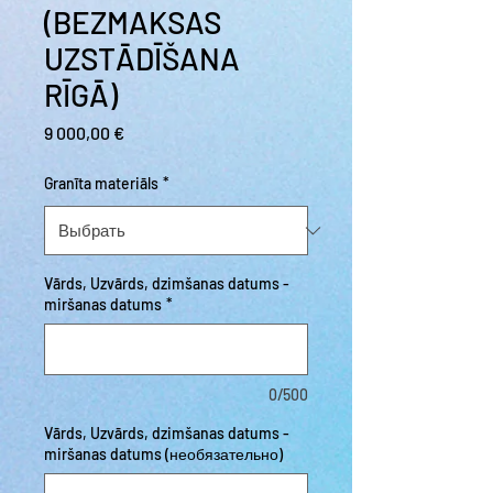
(BEZMAKSAS
UZSTĀDĪŠANA
RĪGĀ)
Цена
9 000,00 €
Granīta materiāls
*
Vārds, Uzvārds, dzimšanas datums -
miršanas datums
*
0/500
Vārds, Uzvārds, dzimšanas datums -
miršanas datums (необязательно)