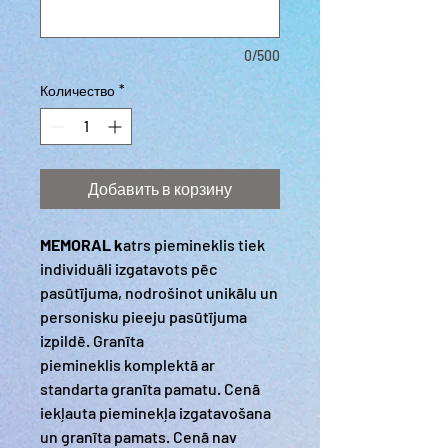
0/500
Количество
*
Добавить в корзину
MEMORAL k
atrs piemineklis tiek
individuāli izgatavots pēc
pasūtījuma, nodrošinot unikālu un
personisku pieeju pasūtījuma
izpildē. Granīta
piemineklis komplektā ar
standarta granīta pamatu. Cenā
iekļauta pieminekļa izgatavošana
un granīta pamats. Cenā nav