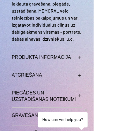
iekļauta gravēšana, piegāde,
uzstādīšana. MEMORAL veic
telniecības pakalpojumus un var
izgatavot individuālus cilņus uz
dabīgā akmens virsmas - portrets,
dabas ainavas, dzīvniekus, u.c.
PRODUKTA INFORMĀCIJA
Piemineklis tiek izgatavots individuāli
ATGRIEŠANA
pēc pasūtījuma. Komplektā ar
pimiemnekli nāk granīta pamats.
Pasūtot preci vai
PIEGĀDES UN
pakalpojumu MEMORAL.LV tiešsaistē
UZSTĀDĪŠANAS NOTEIKUMI
vai pa tālruni, jums ir tiesības lauzt /
atteikties no pasūtījuma 14 kalendāro
Preces piegāde
dienu laikā,
ja pasūtījuma izpilde nav
GRAVĒŠANA
un/vai uzstādīšana notiek atsevišķi
uzsākta!
Gadījumā, ja pasūtījuma
How can we help you?
vienojoties. Uzstādīšanas maksai klāt
izpilde ir uzsākta, tad atsakoties no
Pēc klientu vēlmes tiek veikta
var tik pievienota preces piegādes
preces/pakalpojuma tiks atgriezta