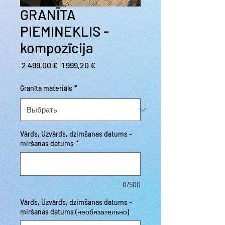
GRANĪTA
PIEMINEKLIS -
kompozīcija
Обычная цена
Спеццена
 2 499,00 € 
1 999,20 €
Granīta materiāls
*
Vārds, Uzvārds, dzimšanas datums -
miršanas datums
*
0/500
Vārds, Uzvārds, dzimšanas datums -
miršanas datums (необязательно)