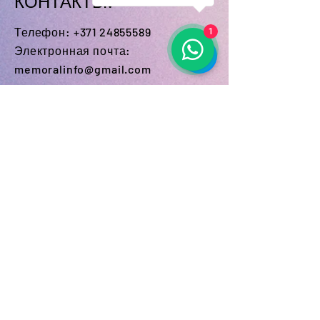
КОНТАКТЫ:
papildus maksu veicam gravējuma
krāsošanu ar akrila krāsām.
Телефон:
+371 24855589
1
Электронная почта:
memoralinfo@gmail.com
MEMORAL Филиалы:
Плявниеки кладбище,
Lubānas iela 100, Rīga
Кладбище Яунциемс,
Jaunciema 8.šķērslīnija 12
Болдерая кладбище,
Mazā kleistu iela 16A
Мастерская
Lizuma iela, Riga