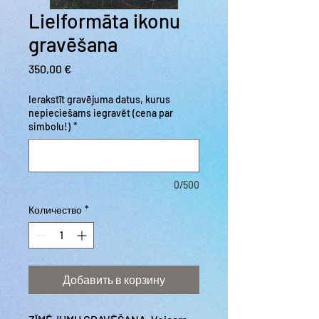
Lielformāta ikonu
gravēšana
Цена
350,00 €
Ierakstīt gravējuma datus, kurus
nepieciešams iegravēt (cena par
simbolu!)
*
0/500
Количество
*
Добавить в корзину