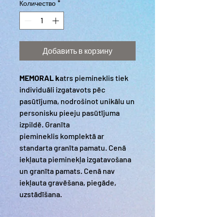
Количество
*
Добавить в корзину
MEMORAL k
atrs piemineklis tiek
individuāli izgatavots pēc
pasūtījuma, nodrošinot unikālu un
personisku pieeju pasūtījuma
izpildē. Granīta
piemineklis komplektā ar
standarta granīta pamatu. Cenā
iekļauta pieminekļa izgatavošana
un granīta pamats. Cenā nav
iekļauta gravēšana, piegāde,
uzstādīšana.