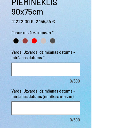
PIEMINEKLIS
90x75cm
Обычная цена
Спеццена
 2 222,00 € 
2 155,34 €
Гранитный материал
*
Vārds, Uzvārds, dzimšanas datums -
miršanas datums
*
0/500
Vārds, Uzvārds, dzimšanas datums -
miršanas datums (необязательно)
0/500