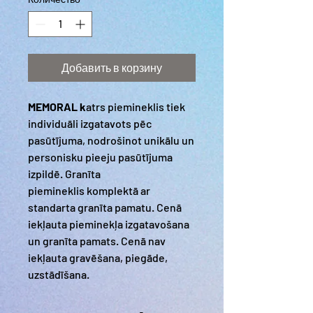
Добавить в корзину
MEMORAL k
atrs piemineklis tiek
individuāli izgatavots pēc
pasūtījuma, nodrošinot unikālu un
personisku pieeju pasūtījuma
izpildē. Granīta
piemineklis komplektā ar
standarta granīta pamatu. Cenā
iekļauta pieminekļa izgatavošana
un granīta pamats. Cenā nav
iekļauta gravēšana, piegāde,
uzstādīšana.