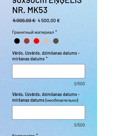
NR. MK53
Обычная цена
Спеццена
 5 000,00 € 
4 500,00 €
Гранитный материал
*
Vārds, Uzvārds, dzimšanas datums -
miršanas datums
*
0/500
Vārds, Uzvārds, dzimšanas datums -
miršanas datums (необязательно)
0/500
Количество
*