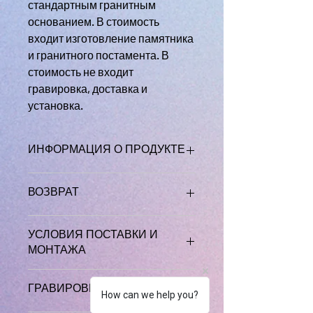
стандартным гранитным
основанием. В стоимость
входит изготовление памятника
и гранитного постамента. В
стоимость не входит
гравировка, доставка и
установка.
ИНФОРМАЦИЯ О ПРОДУКТЕ
Памятник изготавливается
ВОЗВРАТ
индивидуально по заказу. В
комплект поставки входит
Заказывая товар или услугу у
основание из гранита.
УСЛОВИЯ ПОСТАВКИ И
MEMORAL.LV онлайн или по
МОНТАЖА
телефону, вы имеете право
отменить/отказаться от заказа в
Доставка и/или установка товара
течение 14 календарных дней
, если
ГРАВИРОВКА
является предметом отдельного
How can we help you?
заказ не был обработан!
Если
соглашения. В стоимость установки
заказ уже был обработан, то при