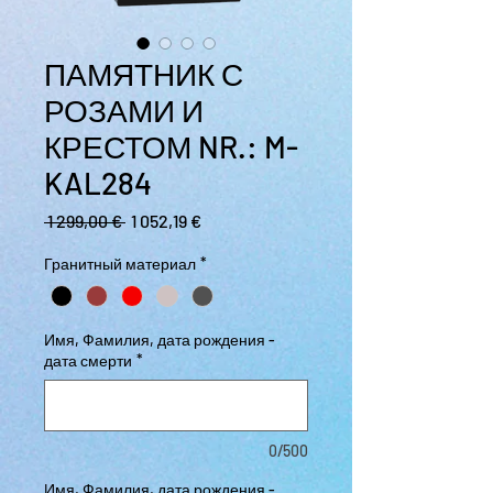
ПАМЯТНИК С
РОЗАМИ И
КРЕСТОМ NR.: M-
KAL284
Обычная цена
Спеццена
 1 299,00 € 
1 052,19 €
Гранитный материал
*
Имя, Фамилия, дата рождения -
дата смерти
*
0/500
Имя, Фамилия, дата рождения -