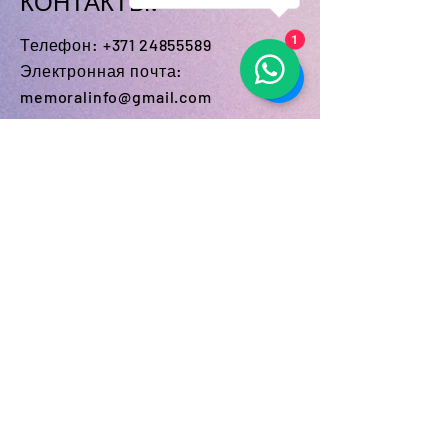
КОНТАКТЫ:
papildus maksu veicam gravējuma
krāsošanu ar akrila krāsām.
Телефон:
+371 24855589
1
Электронная почта:
memoralinfo@gmail.com
MEMORAL Филиалы:
Плявниеки кладбище,
Lubānas iela 100, Rīga
Кладбище Яунциемс,
Jaunciema 8.šķērslīnija 12
Болдерая кладбище,
Mazā kleistu iela 16A
Мастерская
Lizuma iela, Riga