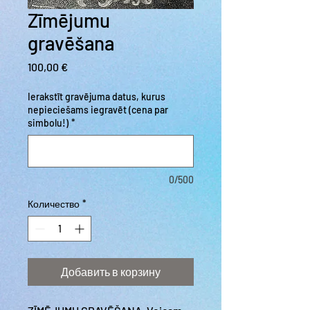
Zīmējumu
gravēšana
Цена
100,00 €
Ierakstīt gravējuma datus, kurus
nepieciešams iegravēt (cena par
simbolu!)
*
0/500
Количество
*
Добавить в корзину