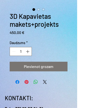
3D Kapavietas
makets+projekts
Cena
450,00 €
Daudzums
*
Pievienot grozam
KONTAKTI: