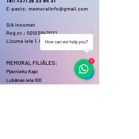
Tel:
+371 26 33 84 31
E-pasts:
memoralinfo@gmail.com
SIA Innomet
Reģ.nr.:
50103942021
Lizuma iela 1, k-1, Rīga, LV-1006
How can we help you?
1
MEMORAL FILIĀLES:
Pļavnieku Kapi
Lubānas iela 100
Jaunciema Kapi
Jaunciema 8.šķērslīnija 12
Bolderājas Kapi
Mazā Kleistu iela 16A