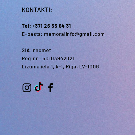
KONTAKTI:
Tel:
+371 26 33 84 31
E-pasts:
memoralinfo@gmail.com
SIA Innomet
Reģ.nr.: 50103942021
Lizuma iela 1, k-1, Rīga, LV-1006