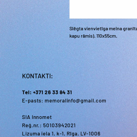
Slēgta vienvietīga melna granīt
kapu rāmis). 110x55cm.
KONTAKTI:
Tel:
+371 26 33 84 31
E-pasts:
memoralinfo@gmail.com
SIA Innomet
Reģ.nr.: 50103942021
Lizuma iela 1, k-1, Rīga, LV-1006