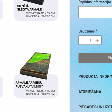
Papildus informācija (
Daudzums
*
Pi
PRODUKTA INFOR
Slēgta, vienvietīga, m
ATGRIEŠANA
Cena norādīta bez uz
Pasūtot preci vai pa
PIEGĀDES UN UZS
vai pa tālruni, jums ir