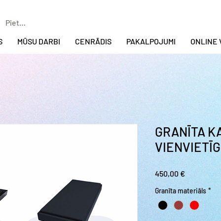
Pieteikties
S
MŪSU DARBI
CENRĀDIS
PAKALPOJUMI
ONLINE 
GRANĪTA K
VIENVIETĪG
Cena
450,00 €
Granīta materiāls
*