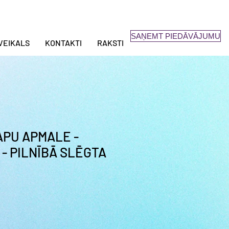
SAŅEMT PIEDĀVĀJUMU
VEIKALS
KONTAKTI
RAKSTI
APU APMALE -
 - PILNĪBĀ SLĒGTA