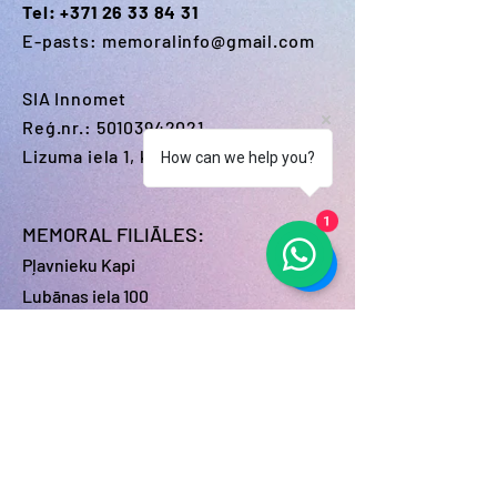
Tel:
+371 26 33 84 31
E-pasts:
memoralinfo@gmail.com
SIA Innomet
Reģ.nr.:
50103942021
Lizuma iela 1, k-1, Rīga, LV-1006
How can we help you?
1
MEMORAL FILIĀLES:
Pļavnieku Kapi
Lubānas iela 100
Jaunciema Kapi
Jaunciema 8.šķērslīnija 12
Bolderājas Kapi
Mazā Kleistu iela 16A