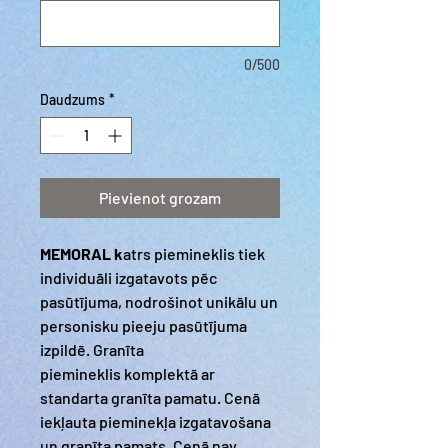
0/500
Daudzums
*
Pievienot grozam
MEMORAL k
atrs piemineklis tiek
individuāli izgatavots pēc
pasūtījuma, nodrošinot unikālu un
personisku pieeju pasūtījuma
izpildē. Granīta
piemineklis komplektā ar
standarta granīta pamatu. Cenā
iekļauta pieminekļa izgatavošana
un granīta pamats. Cenā nav