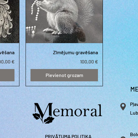
vēšana
Zīmējumu gravēšana
ena
Cena
00,00 €
100,00 €
Pievienot grozam
ME
Pļa
Lub
Bol
PRIVĀTUMA POLITIKA