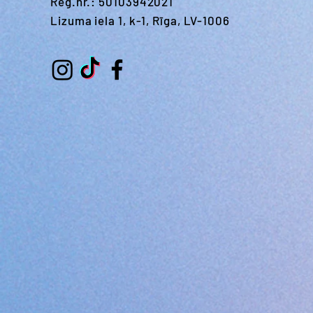
Reģ.nr.: 50103942021
Lizuma iela 1, k-1, Rīga, LV-1006