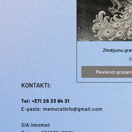
Zīmējumu gra
C
1
Pievienot grozam
KONTAKTI:
Tel:
+371 26 33 84 31
E-pasts:
memoralinfo@gmail.com
SIA Innomet