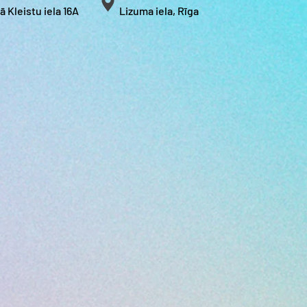
ā Kleistu iela 16A
Lizuma iela, Rīga