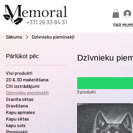
+371 26 33 84 31
PAR MUM
Sākums
Dzīvnieku pieminekļi
Pārlūkot pēc
Dzīvnieku piem
Visi produkti
2D & 3D maketēšana
Citi izstrādājumi
6 produkti
Dzīvnieku pieminekļi
Granīta sētas
Gravēšana
Kapu apmales
Kapu sētas
kapu sols
Pieminekļi