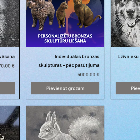
avēšana
Individuālas bronzas
Dzīvnieku
skulptūras – pēc pasūtījuma
ena
70,00 €
Cena
5000,00 €
Pievienot grozam
Pie