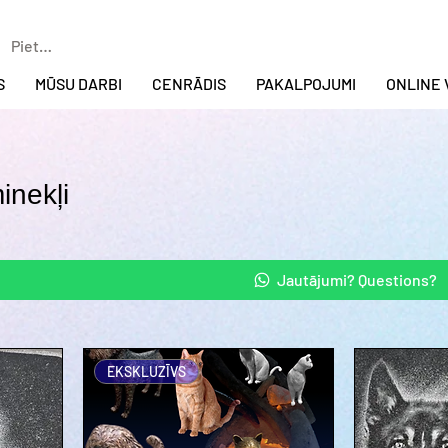
Pieteikties
S
MŪSU DARBI
CENRĀDIS
PAKALPOJUMI
ONLINE 
inekļi
Jautājumi? Questions?
EKSKLUZĪVS