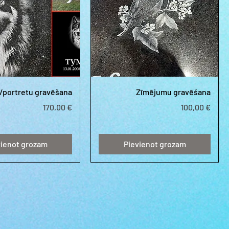
 /portretu gravēšana
Zīmējumu gravēšana
Cena
Cena
170,00 €
100,00 €
vienot grozam
Pievienot grozam