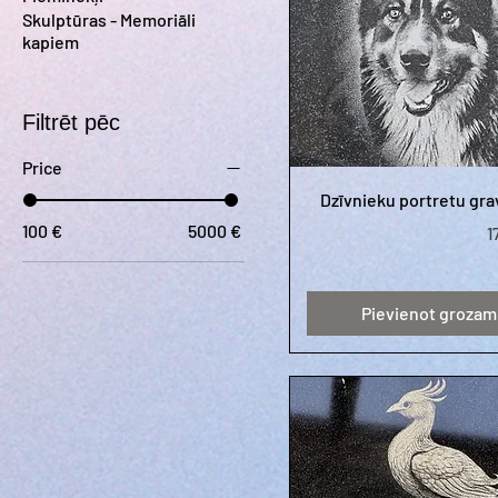
Skulptūras - Memoriāli
kapiem
Filtrēt pēc
Price
Dzīvnieku portretu gr
100 €
5000 €
C
1
Pievienot grozam