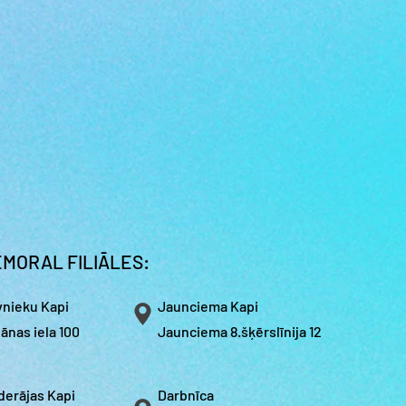
MORAL FILIĀLES:
vnieku Kapi
Jaunciema Kapi
ānas iela 100
Jaunciema 8.šķērslīnija 12
derājas Kapi
Darbnīca