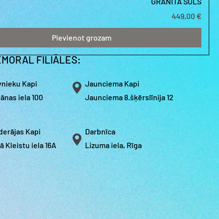
GRANĪTA SOLS
Cena
449,00 €
Pievienot grozam
MORAL FILIĀLES:
vnieku Kapi
Jaunciema Kapi
ānas iela 100
Jaunciema 8.šķērslīnija 12
derājas Kapi
Darbnīca
ā Kleistu iela 16A
Lizuma iela, Rīga