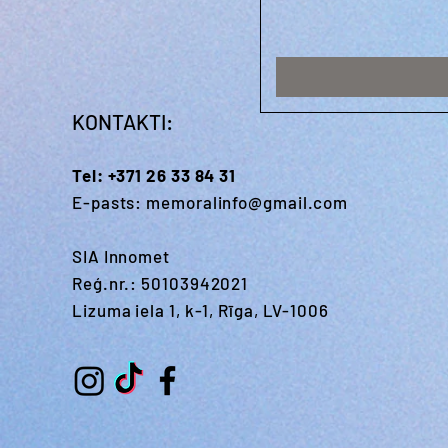
KONTAKTI:
Tel:
+371 26 33 84 31
E-pasts:
memoralinfo@gmail.com
SIA Innomet
Reģ.nr.: 50103942021
Lizuma iela 1, k-1, Rīga, LV-1006