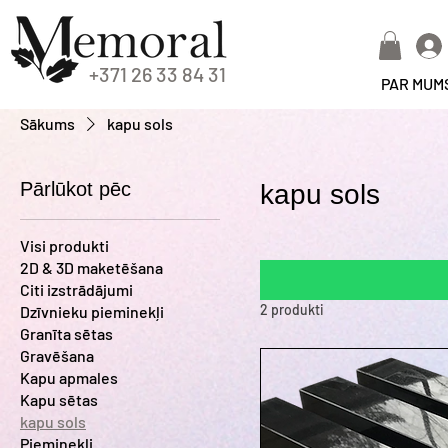
+371 26 33 84 31
PAR MUM
Sākums
kapu sols
Pārlūkot pēc
kapu sols
Visi produkti
2D & 3D maketēšana
Citi izstrādājumi
2 produkti
Dzīvnieku pieminekļi
Granīta sētas
Gravēšana
Kapu apmales
Kapu sētas
kapu sols
Pieminekļi