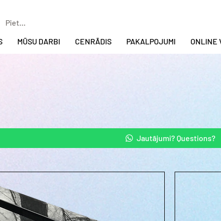
Pieteikties
S
MŪSU DARBI
CENRĀDIS
PAKALPOJUMI
ONLINE 
Jautājumi? Questions?