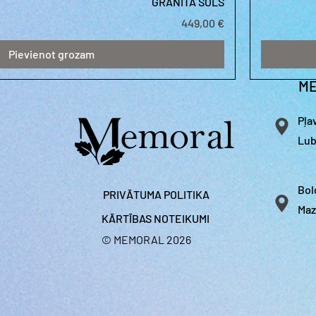
GRANĪTA SOLS
Cena
449,00 €
Pievienot grozam
ME
Pļa
Lub
Bol
PRIVĀTUMA POLITIKA
Maz
KĀRTĪBAS NOTEIKUMI
© MEMORAL 2026